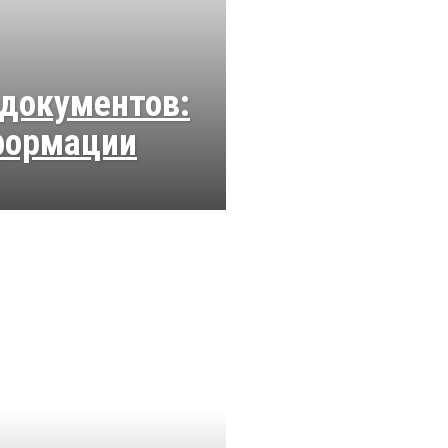
 документов:
формации