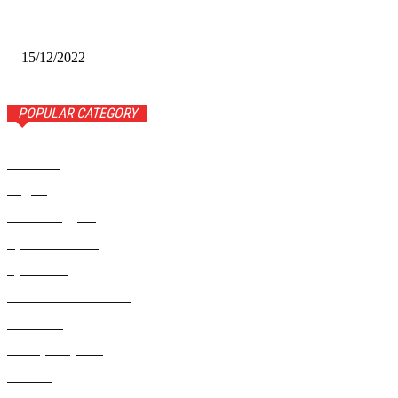
Финал межрегионального конкурса «Лучший Дед Мороз
Сибири-2022»
15/12/2022
POPULAR CATEGORY
Новости
1443
Видео
654
Рекомендуем
543
Происшествия
533
Криминал
307
Жизнь как она есть
220
В России
196
Фоторепортаж
63
Разное
5