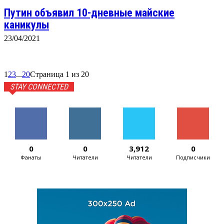
Путин объявил 10-дневные майские
каникулы
23/04/2021
1
2
3
...
20
Страница 1 из 20
STAY CONNECTED
0
0
3,912
0
Фанаты
Читатели
Читатели
Подписчики