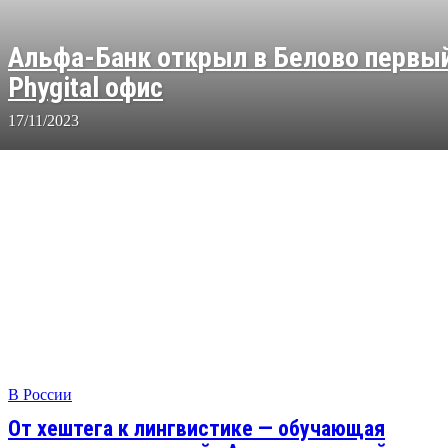
Альфа-Банк открыл в Белово первы
Phygital офис
17/11/2023
В России
От хештега к лингвистике — обучающая