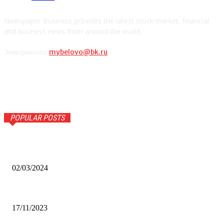
Newspaper Business provides the latest stock market, financial
and business news from around the world.
Электропочта:
mybelovo@bk.ru
POPULAR POSTS
Оптическое распознавание документов: революция в
обработке информации
02/03/2024
Альфа-Банк открыл в Белово первый Phygital офис
17/11/2023