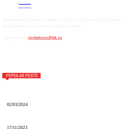
CITY
news
Newspaper Business provides the latest stock market, financial
and business news from around the world.
Электропочта:
mybelovo@bk.ru
POPULAR POSTS
Оптическое распознавание документов: революция в
обработке информации
02/03/2024
Альфа-Банк открыл в Белово первый Phygital офис
17/11/2023