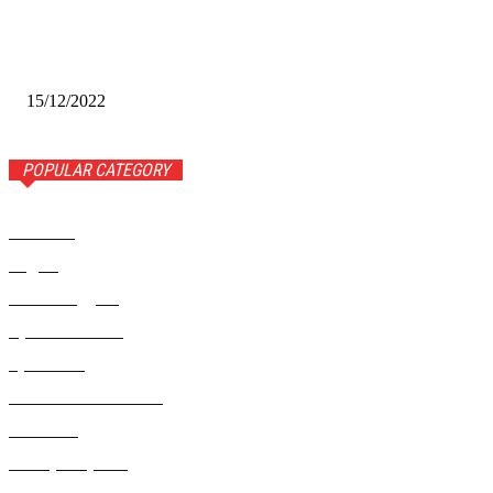
Финал межрегионального конкурса «Лучший Дед Мороз
Сибири-2022»
15/12/2022
POPULAR CATEGORY
Новости
1443
Видео
654
Рекомендуем
543
Происшествия
533
Криминал
307
Жизнь как она есть
220
В России
196
Фоторепортаж
63