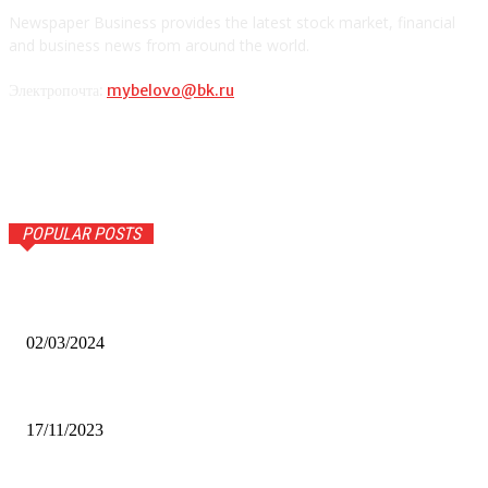
Newspaper Business provides the latest stock market, financial
and business news from around the world.
Электропочта:
mybelovo@bk.ru
POPULAR POSTS
Оптическое распознавание документов: революция в
обработке информации
02/03/2024
Альфа-Банк открыл в Белово первый Phygital офис
17/11/2023
Финал межрегионального конкурса «Лучший Дед Мороз