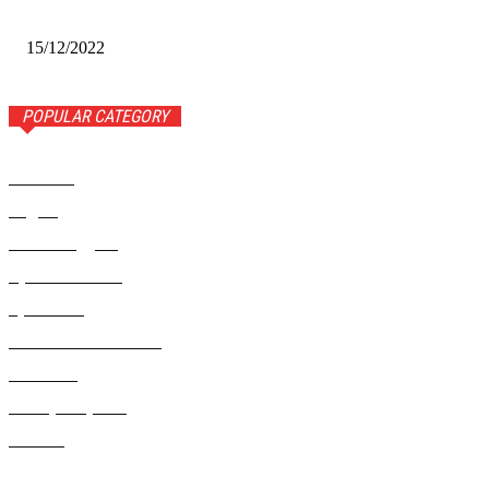
Сибири-2022»
15/12/2022
POPULAR CATEGORY
Новости
1443
Видео
654
Рекомендуем
543
Происшествия
533
Криминал
307
Жизнь как она есть
220
В России
196
Фоторепортаж
63
Разное
5