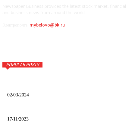
Newspaper Business provides the latest stock market, financial
and business news from around the world.
Электропочта:
mybelovo@bk.ru
POPULAR POSTS
Оптическое распознавание документов: революция в
обработке информации
02/03/2024
Альфа-Банк открыл в Белово первый Phygital офис
17/11/2023
Финал межрегионального конкурса «Лучший Дед Мороз