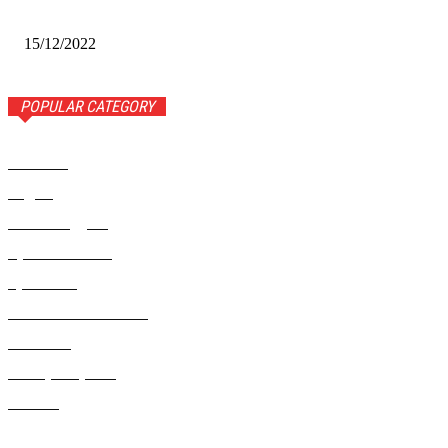
Сибири-2022»
15/12/2022
POPULAR CATEGORY
Новости
1443
Видео
654
Рекомендуем
543
Происшествия
533
Криминал
307
Жизнь как она есть
220
В России
196
Фоторепортаж
63
Разное
5