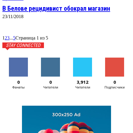
В Белове рецидивист обокрал магазин
23/11/2018
1
2
3
...
5
Страница 1 из 5
STAY CONNECTED
0
0
3,912
0
Фанаты
Читатели
Читатели
Подписчики