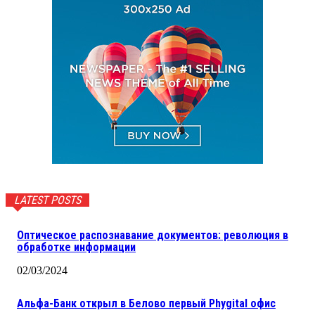
LATEST POSTS
Оптическое распознавание документов: революция в
обработке информации
02/03/2024
Альфа-Банк открыл в Белово первый Phygital офис