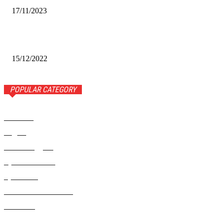
17/11/2023
Финал межрегионального конкурса «Лучший Дед Мороз
Сибири-2022»
15/12/2022
POPULAR CATEGORY
Новости
1443
Видео
654
Рекомендуем
543
Происшествия
533
Криминал
307
Жизнь как она есть
220
В России
196
Фоторепортаж
63