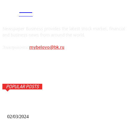
CITY
news
Newspaper Business provides the latest stock market, financial
and business news from around the world.
Электропочта:
mybelovo@bk.ru
POPULAR POSTS
Оптическое распознавание документов: революция в
обработке информации
02/03/2024
Альфа-Банк открыл в Белово первый Phygital офис