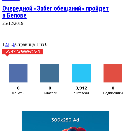
Очередной «Забег обещаний» пройдет
в Белове
25/12/2019
1
2
3
...
6
Страница 1 из 6
STAY CONNECTED
0
0
3,912
0
Фанаты
Читатели
Читатели
Подписчики