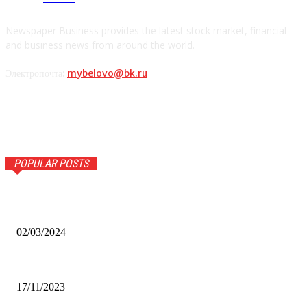
Newspaper Business provides the latest stock market, financial
and business news from around the world.
Электропочта:
mybelovo@bk.ru
POPULAR POSTS
Оптическое распознавание документов: революция в
обработке информации
02/03/2024
Альфа-Банк открыл в Белово первый Phygital офис
17/11/2023