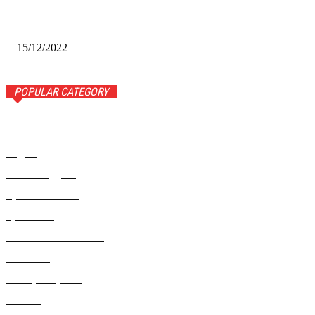
Финал межрегионального конкурса «Лучший Дед Мороз
Сибири-2022»
15/12/2022
POPULAR CATEGORY
Новости
1443
Видео
654
Рекомендуем
543
Происшествия
533
Криминал
307
Жизнь как она есть
220
В России
196
Фоторепортаж
63
Разное
5