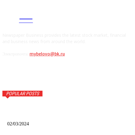
CITY
news
Newspaper Business provides the latest stock market, financial
and business news from around the world.
Электропочта:
mybelovo@bk.ru
POPULAR POSTS
Оптическое распознавание документов: революция в
обработке информации
02/03/2024