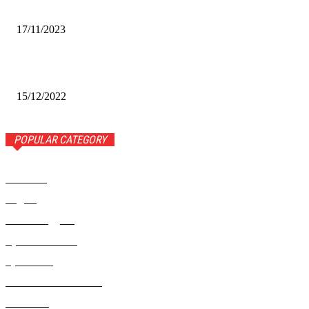
Альфа-Банк открыл в Белово первый Phygital офис
17/11/2023
Финал межрегионального конкурса «Лучший Дед Мороз
Сибири-2022»
15/12/2022
POPULAR CATEGORY
Новости
1443
Видео
654
Рекомендуем
543
Происшествия
533
Криминал
307
Жизнь как она есть
220
В России
196