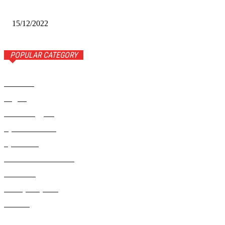
Сибири-2022»
15/12/2022
POPULAR CATEGORY
Новости
1443
Видео
654
Рекомендуем
543
Происшествия
533
Криминал
307
Жизнь как она есть
220
В России
196
Фоторепортаж
63
Разное
5