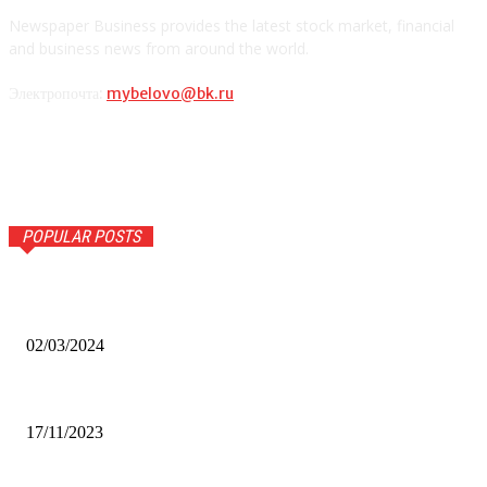
Newspaper Business provides the latest stock market, financial
and business news from around the world.
Электропочта:
mybelovo@bk.ru
POPULAR POSTS
Оптическое распознавание документов: революция в
обработке информации
02/03/2024
Альфа-Банк открыл в Белово первый Phygital офис
17/11/2023
Финал межрегионального конкурса «Лучший Дед Мороз