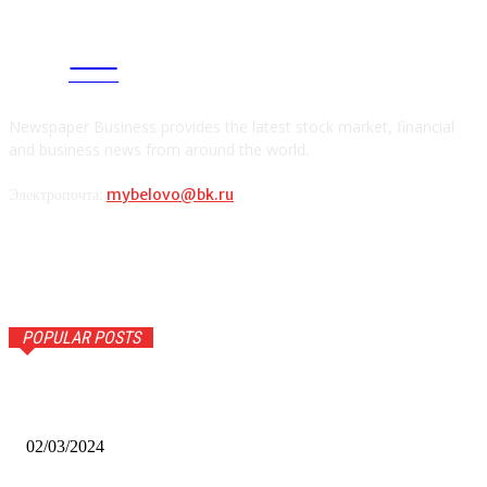
CITY
news
Newspaper Business provides the latest stock market, financial
and business news from around the world.
Электропочта:
mybelovo@bk.ru
POPULAR POSTS
Оптическое распознавание документов: революция в
обработке информации
02/03/2024