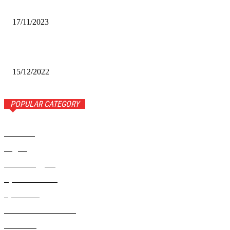
Альфа-Банк открыл в Белово первый Phygital офис
17/11/2023
Финал межрегионального конкурса «Лучший Дед Мороз
Сибири-2022»
15/12/2022
POPULAR CATEGORY
Новости
1443
Видео
654
Рекомендуем
543
Происшествия
533
Криминал
307
Жизнь как она есть
220
В России
196