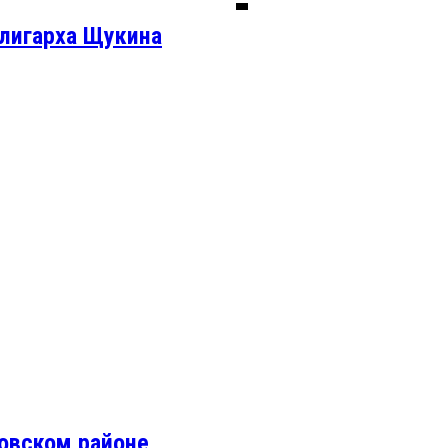
олигарха Щукина
овском районе