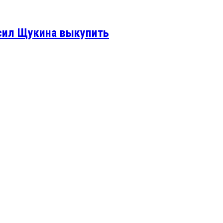
осил Щукина выкупить