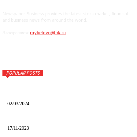
Newspaper Business provides the latest stock market, financial
and business news from around the world.
Электропочта:
mybelovo@bk.ru
POPULAR POSTS
Оптическое распознавание документов: революция в
обработке информации
02/03/2024
Альфа-Банк открыл в Белово первый Phygital офис
17/11/2023