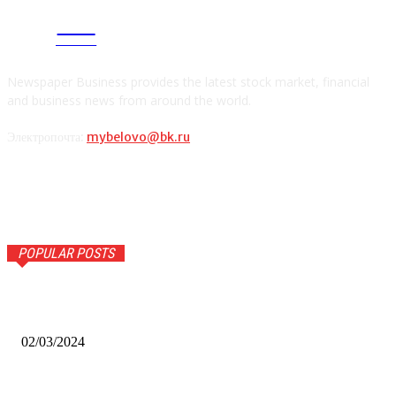
CITY
news
Newspaper Business provides the latest stock market, financial
and business news from around the world.
Электропочта:
mybelovo@bk.ru
POPULAR POSTS
Оптическое распознавание документов: революция в
обработке информации
02/03/2024
Альфа-Банк открыл в Белово первый Phygital офис