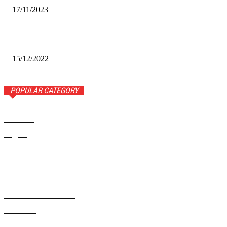
17/11/2023
Финал межрегионального конкурса «Лучший Дед Мороз
Сибири-2022»
15/12/2022
POPULAR CATEGORY
Новости
1443
Видео
654
Рекомендуем
543
Происшествия
533
Криминал
307
Жизнь как она есть
220
В России
196
Фоторепортаж
63