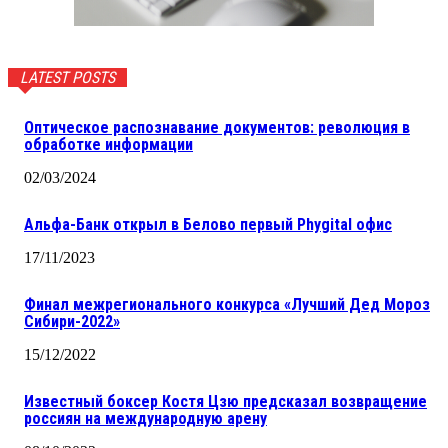
LATEST POSTS
Оптическое распознавание документов: революция в
обработке информации
02/03/2024
Альфа-Банк открыл в Белово первый Phygital офис
17/11/2023
Финал межрегионального конкурса «Лучший Дед Мороз
Сибири-2022»
15/12/2022
Известный боксер Костя Цзю предсказал возвращение
россиян на международную арену