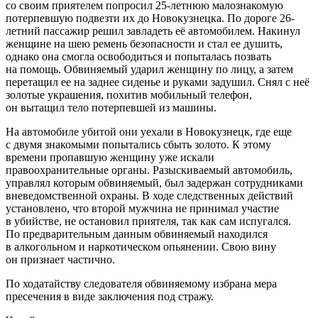
со своим приятелем попросил 25-летнюю малознакомую
потерпевшую подвезти их до Новокузнецка. По дороге 26-
летний пассажир решил завладеть её автомобилем. Накинул
женщине на шею ремень безопасности и стал ее душить,
однако она смогла освободиться и попыталась позвать
на помощь. Обвиняемый ударил женщину по лицу, а затем
перетащил ее на заднее сиденье и руками задушил. Снял с неё
золотые украшения, похитив мобильный телефон,
он вытащил тело потерпевшей из машины.
На автомобиле убитой они уехали в Новокузнецк, где еще
с двумя знакомыми попытались сбыть золото. К этому
времени пропавшую женщину уже искали
правоохранительные органы. Разыскиваемый автомобиль,
управлял которым обвиняемый, был задержан сотрудниками
вневедомственной охраны. В ходе следственных действий
установлено, что второй мужчина не принимал участие
в убийстве, не остановил приятеля, так как сам испугался.
По предварительным данным обвиняемый находился
в алкогольном и наркотическом опьянении. Свою вину
он признает частично.
По ходатайству следователя обвиняемому избрана мера
пресечения в виде заключения под стражу.