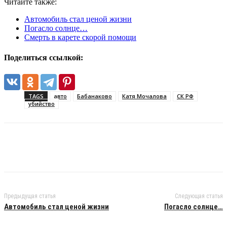
Читайте также:
Автомобиль стал ценой жизни
Погасло солнце…
Смерть в карете скорой помощи
Поделиться ссылкой:
TAGS
авто
Бабанаково
Катя Мочалова
СК РФ
убийство
Предыдущая статья
Следующая статья
Автомобиль стал ценой жизни
Погасло солнце…