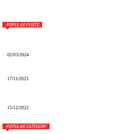
POPULAR POSTS
Оптическое распознавание документов: революция в
обработке информации
02/03/2024
Альфа-Банк открыл в Белово первый Phygital офис
17/11/2023
Финал межрегионального конкурса «Лучший Дед Мороз
Сибири-2022»
15/12/2022
POPULAR CATEGORY