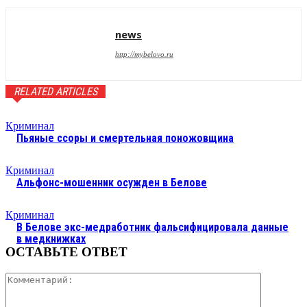
news
http://mybelovo.ru
RELATED ARTICLES
Криминал
Пьяные ссоры и смертельная поножовщина
Криминал
Альфонс-мошенник осужден в Белове
Криминал
В Белове экс-медработник фальсифицировала данные
в медкнижках
ОСТАВЬТЕ ОТВЕТ
Коммента