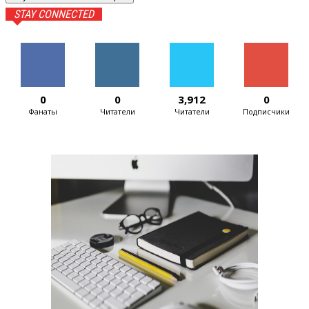
STAY CONNECTED
0
0
3,912
0
Фанаты
Читатели
Читатели
Подписчики