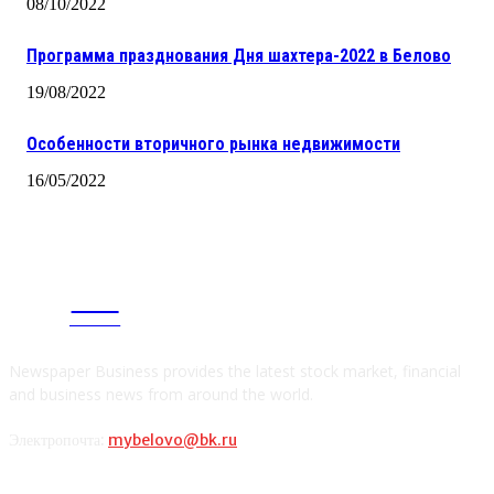
08/10/2022
Программа празднования Дня шахтера-2022 в Белово
19/08/2022
Особенности вторичного рынка недвижимости
16/05/2022
CITY
news
Newspaper Business provides the latest stock market, financial
and business news from around the world.
Электропочта:
mybelovo@bk.ru