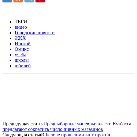
ТЕГИ
видео
Городские новости
ЖКХ
Инской
Омикс
учеба
школы
юбилей
Предыдущая статья
Предвыборные маневры: власти Кузбасса
предлагают сократить число пивных магазинов
Следующая статья
В Белове прошел митинг против