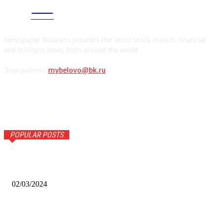
CITY
news
Newspaper Business provides the latest stock market, financial
and business news from around the world.
Электропочта:
mybelovo@bk.ru
POPULAR POSTS
Оптическое распознавание документов: революция в
обработке информации
02/03/2024
Альфа-Банк открыл в Белово первый Phygital офис