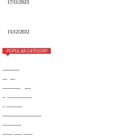
17/11/2023
Финал межрегионального конкурса «Лучший Дед Мороз
Сибири-2022»
15/12/2022
POPULAR CATEGORY
Новости
1443
Видео
654
Рекомендуем
543
Происшествия
533
Криминал
307
Жизнь как она есть
220
В России
196
Фоторепортаж
63