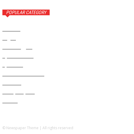
POPULAR CATEGORY
Новости
1443
Видео
654
Рекомендуем
543
Происшествия
533
Криминал
307
Жизнь как она есть
220
В России
196
Фоторепортаж
63
Разное
5
© Newspaper Theme | All rights reserved