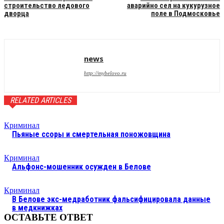
строительство ледового
аварийно сел на кукурузное
дворца
поле в Подмосковье
news
http://mybelovo.ru
RELATED ARTICLES
Криминал
Пьяные ссоры и смертельная поножовщина
Криминал
Альфонс-мошенник осужден в Белове
Криминал
В Белове экс-медработник фальсифицировала данные
в медкнижках
ОСТАВЬТЕ ОТВЕТ