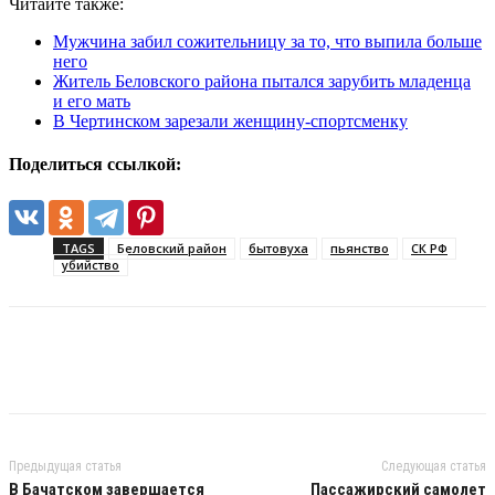
Читайте также:
Мужчина забил сожительницу за то, что выпила больше
него
Житель Беловского района пытался зарубить младенца
и его мать
В Чертинском зарезали женщину-спортсменку
Поделиться ссылкой:
TAGS
Беловский район
бытовуха
пьянство
СК РФ
убийство
Предыдущая статья
Следующая статья
В Бачатском завершается
Пассажирский самолет