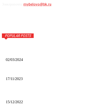
Электропочта:
mybelovo@bk.ru
POPULAR POSTS
Оптическое распознавание документов: революция в
обработке информации
02/03/2024
Альфа-Банк открыл в Белово первый Phygital офис
17/11/2023
Финал межрегионального конкурса «Лучший Дед Мороз
Сибири-2022»
15/12/2022