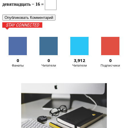
девятнадцать − 16 =
STAY CONNECTED
0
0
3,912
0
Фанаты
Читатели
Читатели
Подписчики