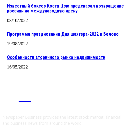
Известный боксер Костя Цзю предсказал возвращение
россиян на международную арену
08/10/2022
Программа празднования Дня шахтера-2022 в Белово
19/08/2022
Особенности вторичного рынка недвижимости
16/05/2022
CITY
news
Newspaper Business provides the latest stock market, financial
and business news from around the world.