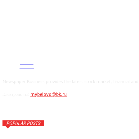
CITY
news
Newspaper Business provides the latest stock market, financial an
Электропочта:
mybelovo@bk.ru
POPULAR POSTS