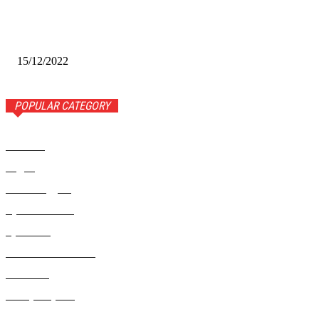
Финал межрегионального конкурса «Лучший Дед Мороз
Сибири-2022»
15/12/2022
POPULAR CATEGORY
Новости
1443
Видео
654
Рекомендуем
543
Происшествия
533
Криминал
307
Жизнь как она есть
220
В России
196
Фоторепортаж
63
Разное
5