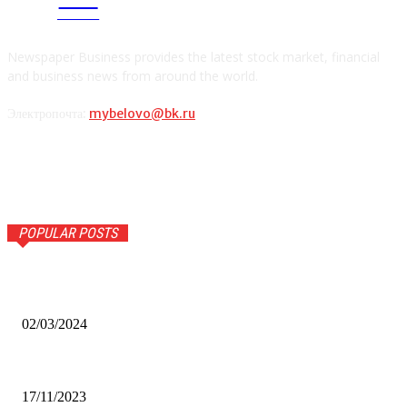
news
Newspaper Business provides the latest stock market, financial
and business news from around the world.
Электропочта:
mybelovo@bk.ru
POPULAR POSTS
Оптическое распознавание документов: революция в
обработке информации
02/03/2024
Альфа-Банк открыл в Белово первый Phygital офис
17/11/2023