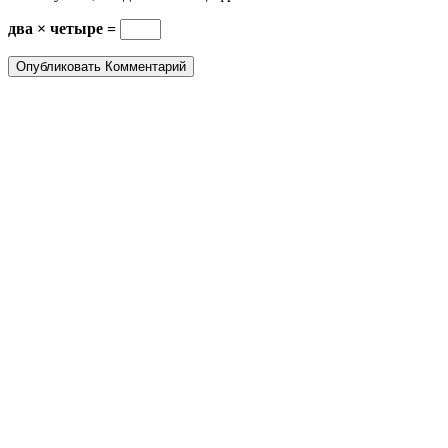
два × четыре =
CITY