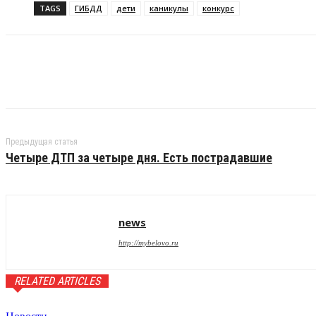
TAGS
ГИБДД
дети
каникулы
конкурс
Предыдущая статья
Четыре ДТП за четыре дня. Есть пострадавшие
news
http://mybelovo.ru
RELATED ARTICLES