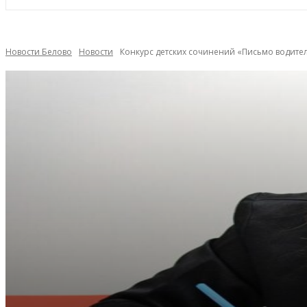
Новости Белово
Новости
Конкурс детских сочинений «Письмо водите