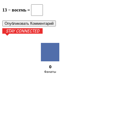
13 − восемь =
STAY CONNECTED
0
Фанаты