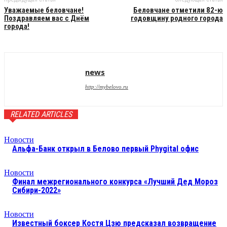
Уважаемые беловчане!
Беловчане отметили 82-ю
Поздравляем вас с Днём
годовщину родного города
города!
news
http://mybelovo.ru
RELATED ARTICLES
Новости
Альфа-Банк открыл в Белово первый Phygital офис
Новости
Финал межрегионального конкурса «Лучший Дед Мороз
Сибири-2022»
Новости
Известный боксер Костя Цзю предсказал возвращение