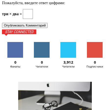
Пожалуйста, введите ответ цифрами:
три × два =
STAY CONNECTED
0
0
3,912
0
Фанаты
Читатели
Читатели
Подписчики