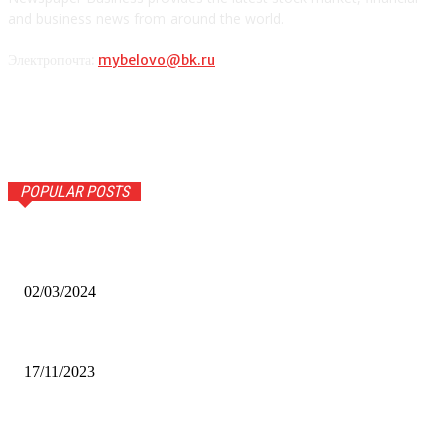
and business news from around the world.
Электропочта:
mybelovo@bk.ru
POPULAR POSTS
Оптическое распознавание документов: революция в
обработке информации
02/03/2024
Альфа-Банк открыл в Белово первый Phygital офис
17/11/2023
Финал межрегионального конкурса «Лучший Дед Мороз
Сибири-2022»