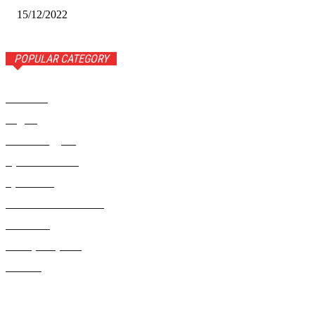
15/12/2022
POPULAR CATEGORY
Новости
1443
Видео
654
Рекомендуем
543
Происшествия
533
Криминал
307
Жизнь как она есть
220
В России
196
Фоторепортаж
63
Разное
5