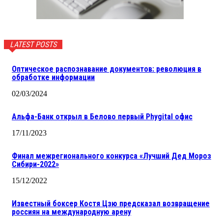
LATEST POSTS
Оптическое распознавание документов: революция в
обработке информации
02/03/2024
Альфа-Банк открыл в Белово первый Phygital офис
17/11/2023
Финал межрегионального конкурса «Лучший Дед Мороз
Сибири-2022»
15/12/2022
Известный боксер Костя Цзю предсказал возвращение
россиян на международную арену