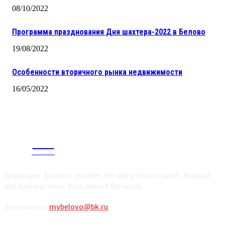
08/10/2022
Программа празднования Дня шахтера-2022 в Белово
19/08/2022
Особенности вторичного рынка недвижимости
16/05/2022
CITY
news
Newspaper Business provides the latest stock market, financial
and business news from around the world.
Электропочта:
mybelovo@bk.ru