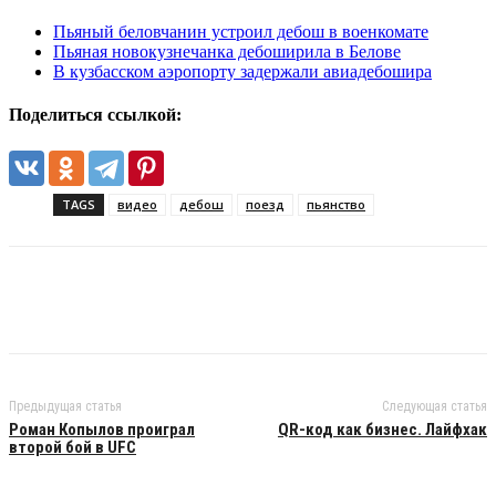
Пьяный беловчанин устроил дебош в военкомате
Пьяная новокузнечанка дебоширила в Белове
В кузбасском аэропорту задержали авиадебошира
Поделиться ссылкой:
TAGS
видео
дебош
поезд
пьянство
Предыдущая статья
Следующая статья
Роман Копылов проиграл
QR-код как бизнес. Лайфхак
второй бой в UFC