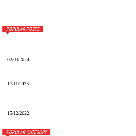
POPULAR POSTS
Оптическое распознавание документов: революция в
обработке информации
02/03/2024
Альфа-Банк открыл в Белово первый Phygital офис
17/11/2023
Финал межрегионального конкурса «Лучший Дед Мороз
Сибири-2022»
15/12/2022
POPULAR CATEGORY