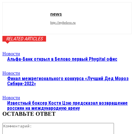
news
http://mybelovo.ru
RELATED ARTICLES
Новости
Альфа-Банк открыл в Белово первый Phygital офис
Новости
Финал межрегионального конкурса «Лучший Дед Мороз
Сибири-2022»
Новости
Известный боксер Костя Цзю предсказал возвращение
россиян на международную арену
ОСТАВЬТЕ ОТВЕТ
Коммента