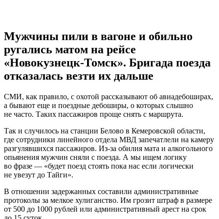
Мужчины пили в вагоне и обильно
ругались матом на рейсе
«Новокузнецк-Томск». Бригада поезда
отказалась везти их дальше
СМИ, как правило, с охотой рассказывают об авиадебоширах,
а бывают еще и поездные дебоширы, о которых слышно
не часто. Таких пассажиров проще снять с маршрута.
Так и случилось на станции Белово в Кемеровской области,
где сотрудники линейного отдела МВД запечатлели на камеру
разгулявшихся пассажиров. Из-за обилия мата и алкогольного
опьянения мужчин сняли с поезда. А мы ищем логику
во фразе — «будет поезд стоять пока нас если логически
не увезут до Тайги».
В отношении задержанных составили административные
протоколы за мелкое хулиганство. Им грозит штраф в размере
от 500 до 1000 рублей или административный арест на срок
до 15 суток.