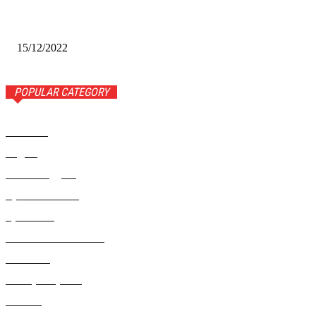
Финал межрегионального конкурса «Лучший Дед Мороз
Сибири-2022»
15/12/2022
POPULAR CATEGORY
Новости
1443
Видео
654
Рекомендуем
543
Происшествия
533
Криминал
307
Жизнь как она есть
220
В России
196
Фоторепортаж
63
Разное
5