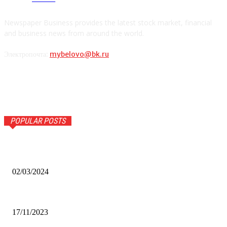
Newspaper Business provides the latest stock market, financial
and business news from around the world.
Электропочта:
mybelovo@bk.ru
POPULAR POSTS
Оптическое распознавание документов: революция в
обработке информации
02/03/2024
Альфа-Банк открыл в Белово первый Phygital офис
17/11/2023