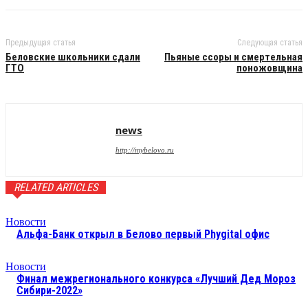
Предыдущая статья
Следующая статья
Беловские школьники сдали
Пьяные ссоры и смертельная
ГТО
поножовщина
news
http://mybelovo.ru
RELATED ARTICLES
Новости
Альфа-Банк открыл в Белово первый Phygital офис
Новости
Финал межрегионального конкурса «Лучший Дед Мороз
Сибири-2022»