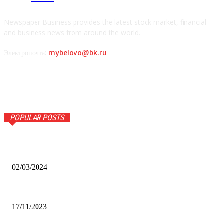
Newspaper Business provides the latest stock market, financial
and business news from around the world.
Электропочта:
mybelovo@bk.ru
POPULAR POSTS
Оптическое распознавание документов: революция в
обработке информации
02/03/2024
Альфа-Банк открыл в Белово первый Phygital офис
17/11/2023