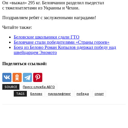
Он «выжал» 295 кг. Беловчанин разделил пьедестал
с тяжелоатлетами из Украины и Чехии.
Поздравляем ребят с заслуженными наградами!
Читайте также:
Беловские школьники сдали ГТО
Беловчане стали победителями «Страны героев»
Боец из Белово Роман Копылов одержал победу над
швейцарцем Эномото
Поделиться ссылкой:
SOURCE
Пресс-служба АБГО
TAGS
Белово
пауэрлифтинг
победа
спорт