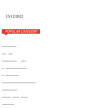
Финал межрегионального конкурса «Лучший Дед Мороз
Сибири-2022»
15/12/2022
POPULAR CATEGORY
Новости
1443
Видео
654
Рекомендуем
543
Происшествия
533
Криминал
307
Жизнь как она есть
220
В России
196
Фоторепортаж
63
Разное
5