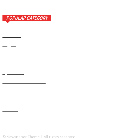
POPULAR CATEGORY
Новости
1443
Видео
654
Рекомендуем
543
Происшествия
533
Криминал
307
Жизнь как она есть
220
В России
196
Фоторепортаж
63
Разное
5
© Newspaper Theme | All rights reserved