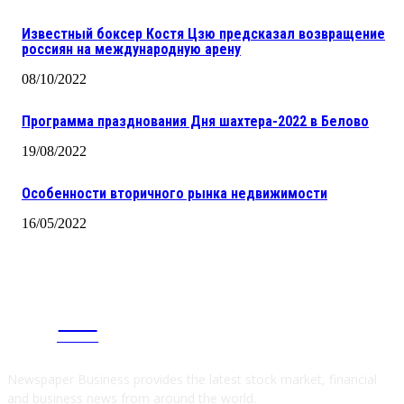
Известный боксер Костя Цзю предсказал возвращение
россиян на международную арену
08/10/2022
Программа празднования Дня шахтера-2022 в Белово
19/08/2022
Особенности вторичного рынка недвижимости
16/05/2022
CITY
news
Newspaper Business provides the latest stock market, financial
and business news from around the world.