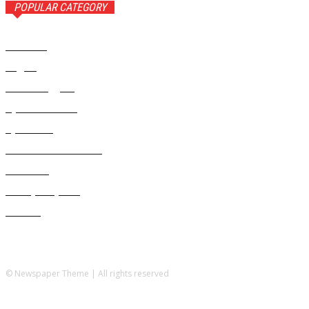
POPULAR CATEGORY
Новости
1443
Видео
654
Рекомендуем
543
Происшествия
533
Криминал
307
Жизнь как она есть
220
В России
196
Фоторепортаж
63
Разное
5
© Newspaper Theme | All rights reserved