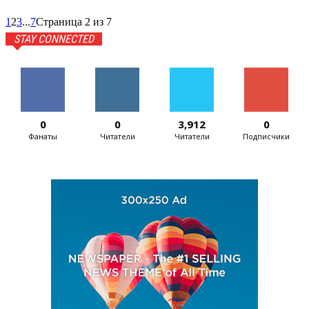
1
2
3
...
7
Страница 2 из 7
STAY CONNECTED
0
0
3,912
0
Фанаты
Читатели
Читатели
Подписчики