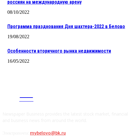
россиян на международную арену
08/10/2022
Программа празднования Дня шахтера-2022 в Белово
19/08/2022
Особенности вторичного рынка недвижимости
16/05/2022
CITY
news
Newspaper Business provides the latest stock market, financial
and business news from around the world.
Электропочта:
mybelovo@bk.ru