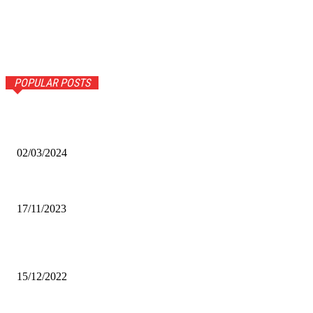
POPULAR POSTS
Оптическое распознавание документов: революция в
обработке информации
02/03/2024
Альфа-Банк открыл в Белово первый Phygital офис
17/11/2023
Финал межрегионального конкурса «Лучший Дед Мороз
Сибири-2022»
15/12/2022