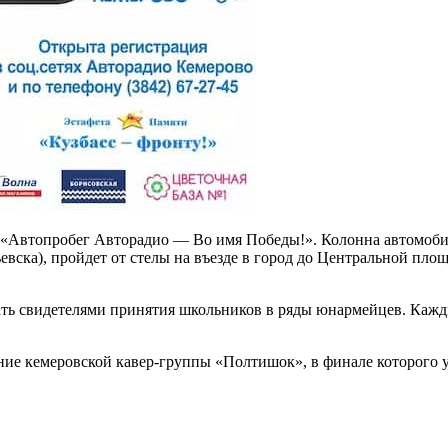
ии «Автопробег Авторадио — Во имя Победы!». Колонна автомоби
вска), пройдет от стелы на въезде в город до Центральной пло
тать свидетелями принятия школьников в ряды юнармейцев. Ка
ие кемеровской кавер-группы «Полтишок», в финале которого у