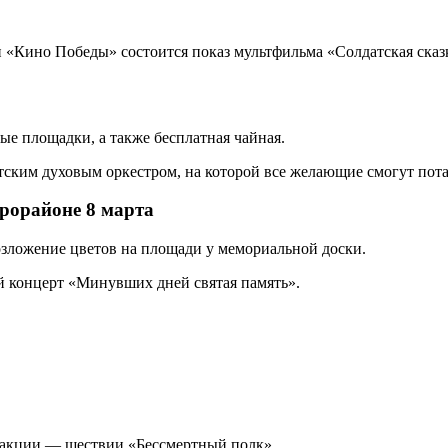
ии «Кино Победы» состоится показ мультфильма «Солдатская ска
ые площадки, а также бесплатная чайная.
етским духовым оркестром, на которой все желающие смогут по
рорайоне 8 марта
возложение цветов на площади у мемориальной доски.
й концерт «Минувших дней святая память».
й акции — шествии «Бессмертный полк».