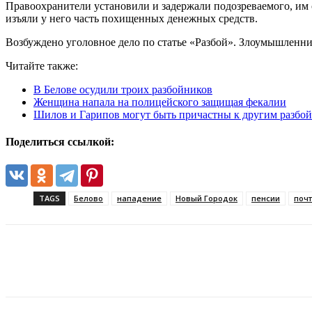
Правоохранители установили и задержали подозреваемого, им 
изъяли у него часть похищенных денежных средств.
Возбуждено уголовное дело по статье «Разбой». Злоумышленни
Читайте также:
В Белове осудили троих разбойников
Женщина напала на полицейского защищая фекалии
Шилов и Гарипов могут быть причастны к другим разбо
Поделиться ссылкой:
TAGS
Белово
нападение
Новый Городок
пенсии
поч