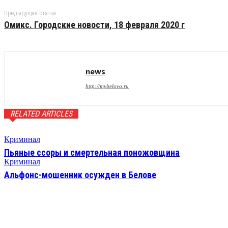
Предыдущая статья
Омикс. Городские новости, 18 февраля 2020 г
news
http://mybelovo.ru
RELATED ARTICLES
Криминал
Пьяные ссоры и смертельная поножовщина
Криминал
Альфонс-мошенник осужден в Белове