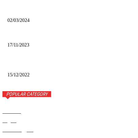
Оптическое распознавание документов: революция в
обработке информации
02/03/2024
Альфа-Банк открыл в Белово первый Phygital офис
17/11/2023
Финал межрегионального конкурса «Лучший Дед Мороз
Сибири-2022»
15/12/2022
POPULAR CATEGORY
Новости
1443
Видео
654
Рекомендуем
543