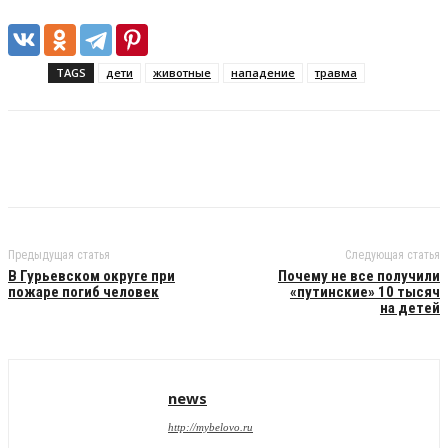
TAGS
дети
животные
нападение
травма
Предыдущая статья
Следующая статья
В Гурьевском округе при
Почему не все получили
пожаре погиб человек
«путинские» 10 тысяч
на детей
news
http://mybelovo.ru