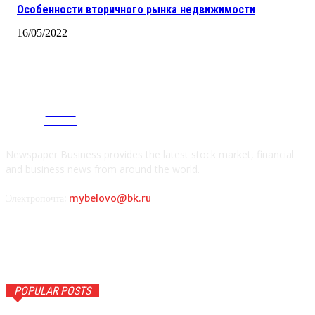
Особенности вторичного рынка недвижимости
16/05/2022
CITY
news
Newspaper Business provides the latest stock market, financial
and business news from around the world.
Электропочта:
mybelovo@bk.ru
POPULAR POSTS