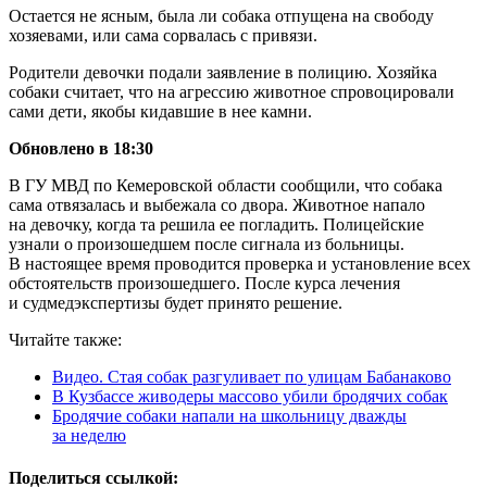
Остается не ясным, была ли собака отпущена на свободу
хозяевами, или сама сорвалась с привязи.
Родители девочки подали заявление в полицию. Хозяйка
собаки считает, что на агрессию животное спровоцировали
сами дети, якобы кидавшие в нее камни.
Обновлено в 18:30
В ГУ МВД по Кемеровской области сообщили, что собака
сама отвязалась и выбежала со двора. Животное напало
на девочку, когда та решила ее погладить. Полицейские
узнали о произошедшем после сигнала из больницы.
В настоящее время проводится проверка и установление всех
обстоятельств произошедшего. После курса лечения
и судмедэкспертизы будет принято решение.
Читайте также:
Видео. Стая собак разгуливает по улицам Бабанаково
В Кузбассе живодеры массово убили бродячих собак
Бродячие собаки напали на школьницу дважды
за неделю
Поделиться ссылкой: