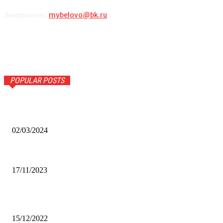
Электропочта:
mybelovo@bk.ru
POPULAR POSTS
Оптическое распознавание документов: революция в
обработке информации
02/03/2024
Альфа-Банк открыл в Белово первый Phygital офис
17/11/2023
Финал межрегионального конкурса «Лучший Дед Мороз
Сибири-2022»
15/12/2022