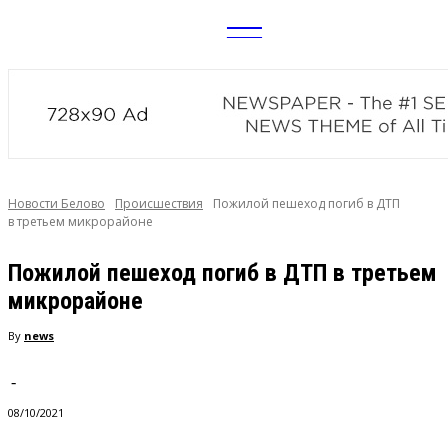
CITY
news
Новости Белово
Происшествия
Пожилой пешеход погиб в ДТП
в третьем микрорайоне
Пожилой пешеход погиб в ДТП в третьем
микрорайоне
By
news
-
08/10/2021