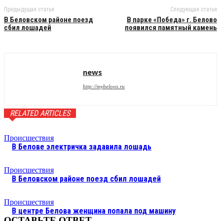
Предыдущая статья
Следующая статья
В Беловском районе поезд
В парке «Победа» г. Белово
сбил лошадей
появился памятный камень
news
http://mybelovo.ru
RELATED ARTICLES
Происшествия
В Белове электричка задавила лошадь
Происшествия
В Беловском районе поезд сбил лошадей
Происшествия
В центре Белова женщина попала под машину
ОСТАВЬТЕ ОТВЕТ