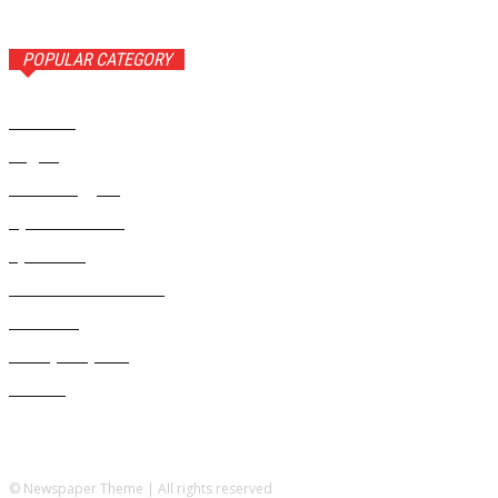
POPULAR CATEGORY
Новости
1443
Видео
654
Рекомендуем
543
Происшествия
533
Криминал
307
Жизнь как она есть
220
В России
196
Фоторепортаж
63
Разное
5
© Newspaper Theme | All rights reserved