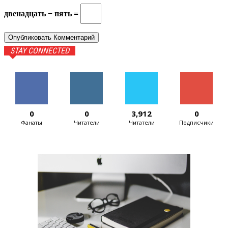
двенадцать − пять =
STAY CONNECTED
0
0
3,912
0
Фанаты
Читатели
Читатели
Подписчики