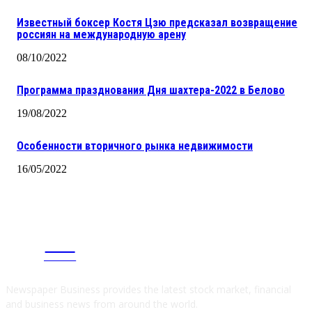
Известный боксер Костя Цзю предсказал возвращение
россиян на международную арену
08/10/2022
Программа празднования Дня шахтера-2022 в Белово
19/08/2022
Особенности вторичного рынка недвижимости
16/05/2022
CITY
news
Newspaper Business provides the latest stock market, financial
and business news from around the world.