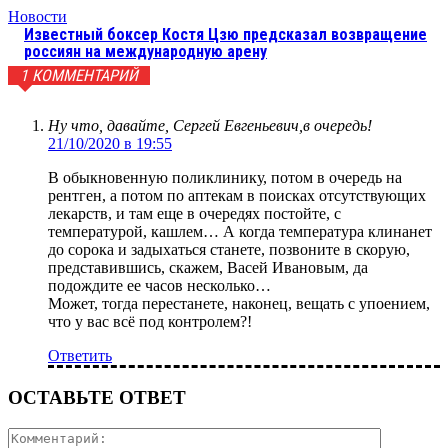
Новости
Известный боксер Костя Цзю предсказал возвращение
россиян на международную арену
1 КОММЕНТАРИЙ
Ну что, давайте, Сергей Евгеньевич,в очередь!
21/10/2020 в 19:55
В обыкновенную поликлинику, потом в очередь на
рентген, а потом по аптекам в поисках отсутствующих
лекарств, и там еще в очередях постойте, с
температурой, кашлем… А когда температура клинанет
до сорока и задыхаться станете, позвоните в скорую,
представившись, скажем, Васей Ивановым, да
подождите ее часов несколько…
Может, тогда перестанете, наконец, вещать с упоением,
что у вас всё под контролем?!
Ответить
ОСТАВЬТЕ ОТВЕТ
Коммента