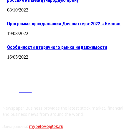
россиян на международную арену
08/10/2022
Программа празднования Дня шахтера-2022 в Белово
19/08/2022
Особенности вторичного рынка недвижимости
16/05/2022
CITY
news
Newspaper Business provides the latest stock market, financial
and business news from around the world.
Электропочта:
mybelovo@bk.ru