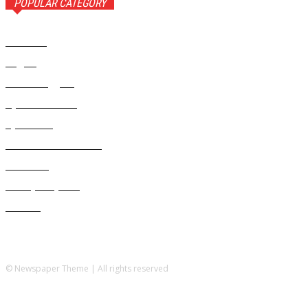
POPULAR CATEGORY
Новости
1443
Видео
654
Рекомендуем
543
Происшествия
533
Криминал
307
Жизнь как она есть
220
В России
196
Фоторепортаж
63
Разное
5
© Newspaper Theme | All rights reserved