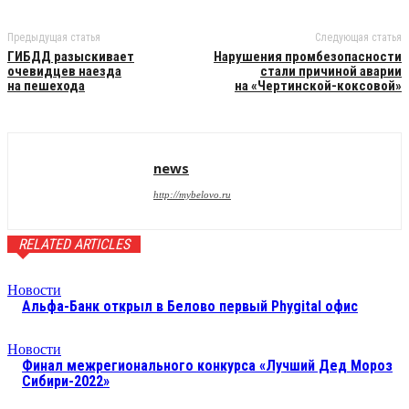
Предыдущая статья
Следующая статья
ГИБДД разыскивает
Нарушения промбезопасности
очевидцев наезда
стали причиной аварии
на пешехода
на «Чертинской-коксовой»
news
http://mybelovo.ru
RELATED ARTICLES
Новости
Альфа-Банк открыл в Белово первый Phygital офис
Новости
Финал межрегионального конкурса «Лучший Дед Мороз
Сибири-2022»