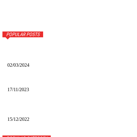
POPULAR POSTS
Оптическое распознавание документов: революция в
обработке информации
02/03/2024
Альфа-Банк открыл в Белово первый Phygital офис
17/11/2023
Финал межрегионального конкурса «Лучший Дед Мороз
Сибири-2022»
15/12/2022