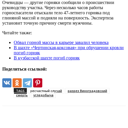
Очевидцы — другие горняки сообщили о происшествии
руководству участка. Через несколько часов работы
горноспасатели отыскали тело 47-летнего горняка под
глиняной массой и подняли на поверхность. Экспертиза
установит точную причину смерти мужчины.
Читайте также:
Обвал горной массы в карьере завалил человека
В шахте «Чертинская-коксовая» при обрушении кровли
погиб горняк
В кузбасской шахте погиб горняк
Поделиться ссылкой:
TAGS
несчастный случай
разрез Виноградовский
смерть
угледобыча