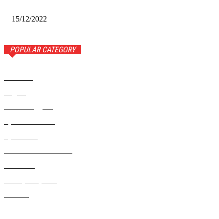
Сибири-2022»
15/12/2022
POPULAR CATEGORY
Новости
1443
Видео
654
Рекомендуем
543
Происшествия
533
Криминал
307
Жизнь как она есть
220
В России
196
Фоторепортаж
63
Разное
5