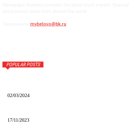
Newspaper Business provides the latest stock market, financial
and business news from around the world.
Электропочта:
mybelovo@bk.ru
POPULAR POSTS
Оптическое распознавание документов: революция в
обработке информации
02/03/2024
Альфа-Банк открыл в Белово первый Phygital офис
17/11/2023
Финал межрегионального конкурса «Лучший Дед Мороз