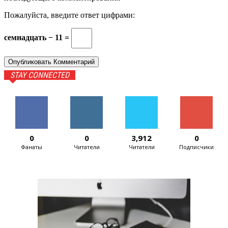
Пожалуйста, введите ответ цифрами:
семнадцать − 11 =
STAY CONNECTED
0
0
3,912
0
Фанаты
Читатели
Читатели
Подписчики