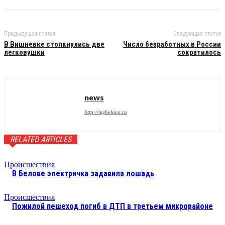
Предыдущая статья
Следующая статья
В Вишневке столкнулись две
Число безработных в России
легковушки
сократилось
news
http://mybelovo.ru
RELATED ARTICLES
Происшествия
В Белове электричка задавила лошадь
Происшествия
Пожилой пешеход погиб в ДТП в третьем микрорайоне