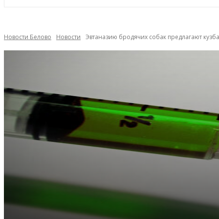
Новости Белово
Новости
Эвтаназию бродячих собак предлагают кузба