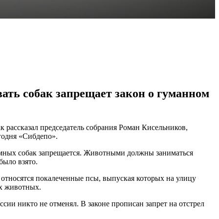
ть собак запрещает закон о гуманном
к рассказал председатель собрания Роман Кисельников,
годня «Сибдепо».
домных собак запрещается. Животными должны заниматься
было взято.
 относятся покалеченные псы, выпуская которых на улицу
их животных.
сии никто не отменял. В законе прописан запрет на отстрел