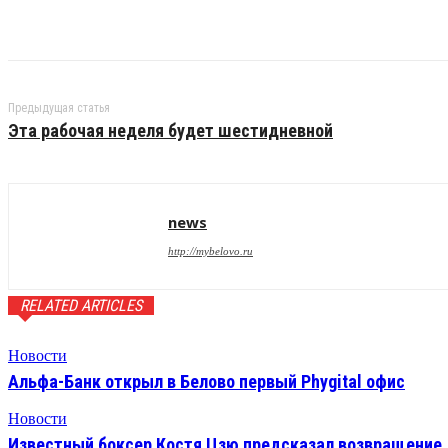
Предыдущая статья
Эта рабочая неделя будет шестидневной
news
http://mybelovo.ru
RELATED ARTICLES
Новости
Альфа-Банк открыл в Белово первый Phygital офис
Новости
Известный боксер Костя Цзю предсказал возвращение