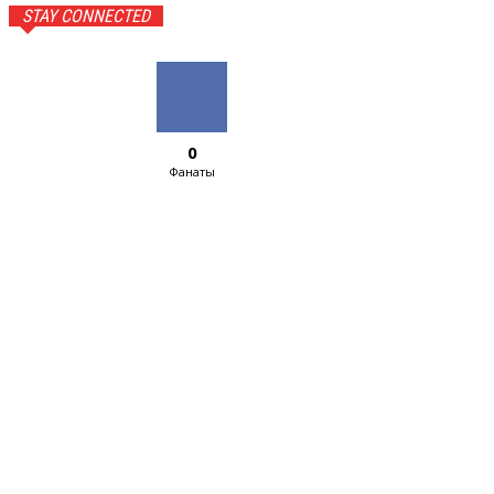
STAY CONNECTED
0
Фанаты