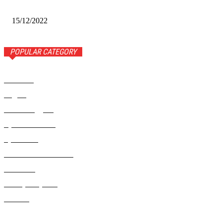
Сибири-2022»
15/12/2022
POPULAR CATEGORY
Новости
1443
Видео
654
Рекомендуем
543
Происшествия
533
Криминал
307
Жизнь как она есть
220
В России
196
Фоторепортаж
63
Разное
5