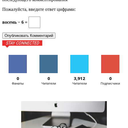
Пожалуйста, введите ответ цифрами:
восемь − 6 =
STAY CONNECTED
0
0
3,912
0
Фанаты
Читатели
Читатели
Подписчики