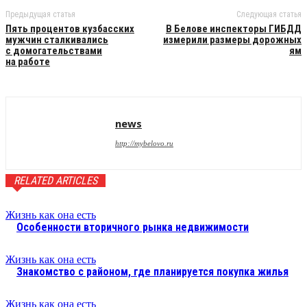
Предыдущая статья
Следующая статья
Пять процентов кузбасских
В Белове инспекторы ГИБДД
мужчин сталкивались
измерили размеры дорожных
с домогательствами
ям
на работе
news
http://mybelovo.ru
RELATED ARTICLES
Жизнь как она есть
Особенности вторичного рынка недвижимости
Жизнь как она есть
Знакомство с районом, где планируется покупка жилья
Жизнь как она есть