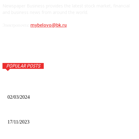
Newspaper Business provides the latest stock market, financial
and business news from around the world.
Электропочта:
mybelovo@bk.ru
POPULAR POSTS
Оптическое распознавание документов: революция в
обработке информации
02/03/2024
Альфа-Банк открыл в Белово первый Phygital офис
17/11/2023
Финал межрегионального конкурса «Лучший Дед Мороз