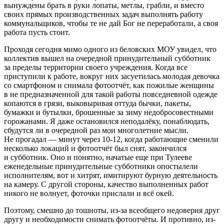
вынуждены брать в руки лопаты, метлы, грабли, и вместо
своих прямых производственных задач выполнять работу
коммунальщиков, чтобы те не дай Бог не переработали, а своя
работа пусть стоит.
Проходя сегодня мимо одного из беловских МОУ увидел, что
коллектив вышел на очередной принудительный субботник
за пределы территории своего учреждения. Когда все
приступили к работе, вокруг них засуетилась молодая девочка
со смартфоном и снимала фотоотчёт, как пожилые женщины
в не предназначенной для такой работы повседневной одежде
копаются в грязи, выковыривая оттуда бычки, пакеты,
бумажки и бутылки, брошенные за зиму недобросовестными
горожанами. Я даже остановился неподалёку, понаблюдать,
сбудутся ли в очередной раз мои многолетние мысли.
Не прогадал — минут через 10-12, когда работающие сменили
несколько локаций и фотоотчёт был снят, закончился
и субботник. Оно и понятно, начатые еще при Тулееве
еженедельные принудительные субботники опостылели
исполнителям, вот и хитрят, имитируют бурную деятельность
на камеру. С другой стороны, качество выполненных работ
никого не волнует, фоточки прислали и всё окей.
Поэтому, смешно до тошноты, из-за всеобщего недоверия друг
другу и необходимости снимать фотоотчёты. И противно, из-