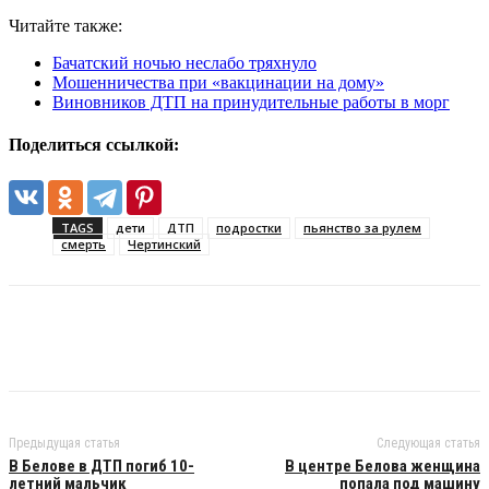
Читайте также:
Бачатский ночью неслабо тряхнуло
Мошенничества при «вакцинации на дому»
Виновников ДТП на принудительные работы в морг
Поделиться ссылкой:
TAGS
дети
ДТП
подростки
пьянство за рулем
смерть
Чертинский
Предыдущая статья
Следующая статья
В Белове в ДТП погиб 10-
В центре Белова женщина
летний мальчик
попала под машину