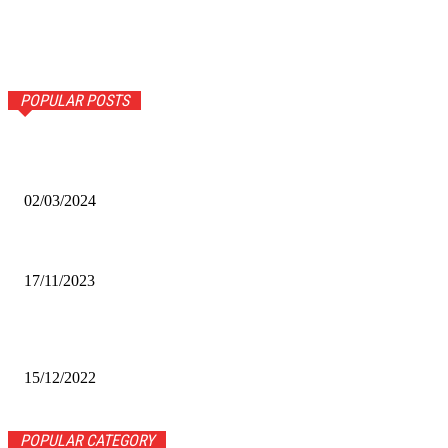
POPULAR POSTS
Оптическое распознавание документов: революция в
обработке информации
02/03/2024
Альфа-Банк открыл в Белово первый Phygital офис
17/11/2023
Финал межрегионального конкурса «Лучший Дед Мороз
Сибири-2022»
15/12/2022
POPULAR CATEGORY