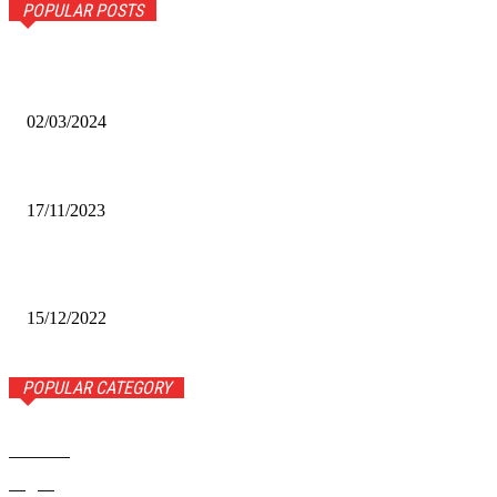
POPULAR POSTS
Оптическое распознавание документов: революция в
обработке информации
02/03/2024
Альфа-Банк открыл в Белово первый Phygital офис
17/11/2023
Финал межрегионального конкурса «Лучший Дед Мороз
Сибири-2022»
15/12/2022
POPULAR CATEGORY
Новости
1443
Видео
654