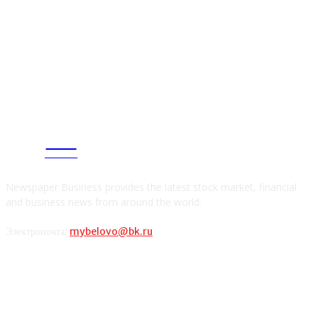
CITY
news
Newspaper Business provides the latest stock market, financial
and business news from around the world.
Электропочта:
mybelovo@bk.ru